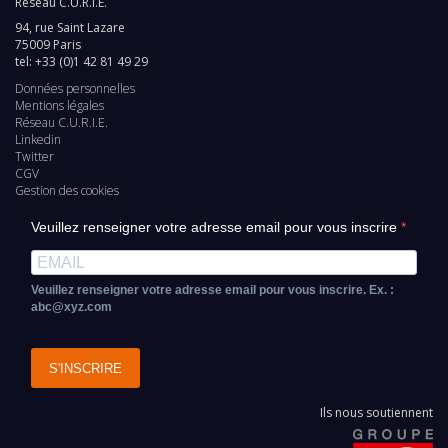
Réseau C.U.R.I.E.
94, rue Saint Lazare
75009 Paris
tel: +33 (0)1 42 81 49 29
Données personnelles
Pied
Mentions légales
Réseau C.U.R.I.E.
de
Linkedin
Twitter
page
CGV
Gestion des cookies
Veuillez renseigner votre adresse email pour vous inscrire
Veuillez renseigner votre adresse email pour vous inscrire. Ex. :
abc@xyz.com
S'INSCRIRE
Ils nous soutiennent