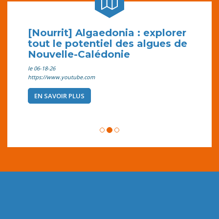
[Nourrit] Algaedonia : explorer
tout le potentiel des algues de
Nouvelle-Calédonie
le 06-18-26
https://www.youtube.com
EN SAVOIR PLUS