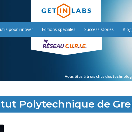
utils pour innover
Editions spéciales
Success stories
Blog
Vous êtes à trois clics des technolo
titut Polytechnique de Gr