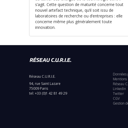
s’agit. Cette question de maturité concerne tout
nouvel artefact technique, qu’il soit issu de
laboratoires de recherche ou d’entreprises : elle
concerne même plus généralement toute
innovation.
Données 
Réseau C.U.R.I.E.
Pie
Mentions 
94, rue Saint Lazare
Réseau C.
de
75009 Paris
Linkedin
tel: +33 (0)1 42 81 49 29
Twitter
pag
CGV
Gestion d