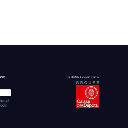
Ils nous soutiennent
sse
 email
z.com