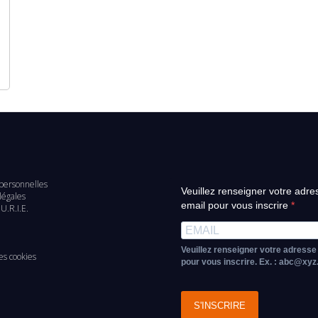
personnelles
Veuillez renseigner votre adre
d
légales
email pour vous inscrire
U.R.I.E.
e
Veuillez renseigner votre adresse
es cookies
pour vous inscrire. Ex. : abc@xy
S'INSCRIRE