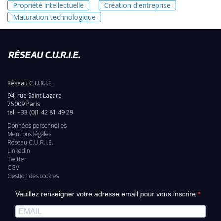
Propriété intellectuelle
Création d'entreprise
Maturation technologique
Réseau C.U.R.I.E.
94, rue Saint Lazare
75009 Paris
tel: +33 (0)1 42 81 49 29
Données personnelles
Pied
Mentions légales
Réseau C.U.R.I.E.
de
Linkedin
Twitter
page
CGV
Gestion des cookies
Veuillez renseigner votre adresse email pour vous inscrire