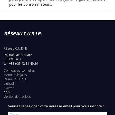
pour les consommateurs.
Réseau C.U.R.I.E.
94, rue Saint Lazare
75009 Paris
tel: +33 (0)1 42 81 49 29
Données personnelles
Pied
Mentions légales
Réseau C.U.R.I.E.
de
Linkedin
Twitter
page
CGV
Gestion des cookies
Veuillez renseigner votre adresse email pour vous inscrire