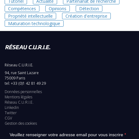
Tutoriel
Actualité
Partenariat de recherche
Compétences
Opinions
Détection
Propriété intellectuelle
Création d'entreprise
Maturation technologique
Réseau C.U.R.I.E.
94, rue Saint Lazare
75009 Paris
tel: +33 (0)1 42 81 49 29
Données personnelles
Pied
Mentions légales
Réseau C.U.R.I.E.
de
Linkedin
Twitter
page
CGV
Gestion des cookies
Veuillez renseigner votre adresse email pour vous inscrire