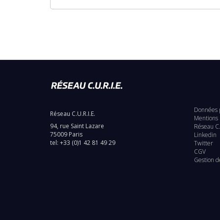
Données 
Réseau C.U.R.I.E.
Pie
Mentions 
94, rue Saint Lazare
Réseau C.
de
75009 Paris
Linkedin
tel: +33 (0)1 42 81 49 29
Twitter
pag
CGV
Gestion d