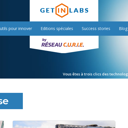
utils pour innover
Editions spéciales
Success stories
Blog
Vous êtes à trois clics des technolo
se