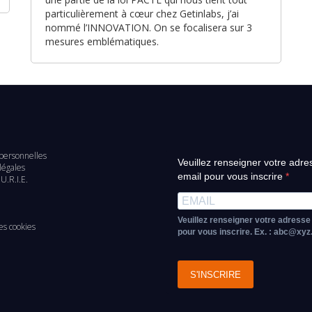
particulièrement à cœur chez Getinlabs, j’ai
nommé l’INNOVATION. On se focalisera sur 3
mesures emblématiques.
personnelles
Veuillez renseigner votre adre
d
légales
email pour vous inscrire
U.R.I.E.
e
Veuillez renseigner votre adresse
es cookies
pour vous inscrire. Ex. : abc@xy
S'INSCRIRE