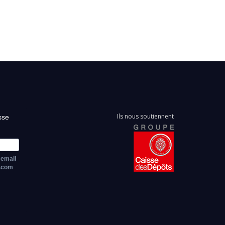
Ils nous soutiennent
sse
 email
z.com