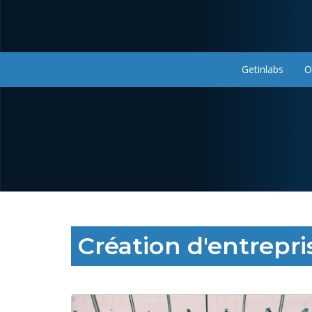
Aller
au
contenu
principal
Getinlabs
O
Navigation
principale
Création d'entrepri