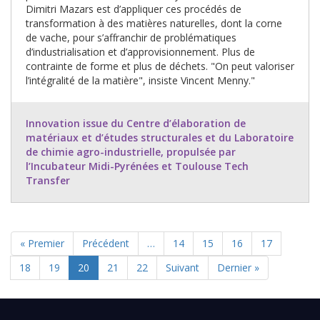
Dimitri Mazars est d’appliquer ces procédés de
transformation à des matières naturelles, dont la corne
de vache, pour s’affranchir de problématiques
d’industrialisation et d’approvisionnement. Plus de
contrainte de forme et plus de déchets. "On peut valoriser
l’intégralité de la matière", insiste Vincent Menny."
Innovation issue du Centre d’élaboration de
matériaux et d’études structurales et du Laboratoire
de chimie agro-industrielle, propulsée par
l’Incubateur Midi-Pyrénées et Toulouse Tech
Transfer
Première
« Premier
Page
Précédent
…
Page
14
Page
15
Page
16
Page
17
PAGINATION
page
précédente
Page
18
Page
19
Page
20
Page
21
Page
22
Page
Suivant
Dernière
Dernier »
actuelle
suivante
page