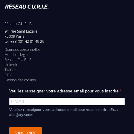
Réseau C.U.R.I.E.
94, rue Saint Lazare
75009 Paris
tel: +33 (0)1 42 81 49 29
Données personnelles
Pied
Mentions légales
Réseau C.U.R.I.E.
de
Linkedin
Twitter
page
CGV
Gestion des cookies
Veuillez renseigner votre adresse email pour vous inscrire
Veuillez renseigner votre adresse email pour vous inscrire. Ex. :
abc@xyz.com
S'INSCRIRE