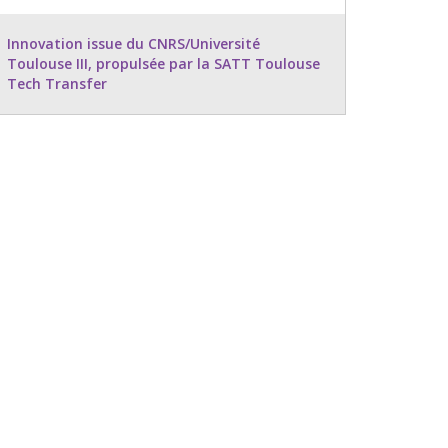
Innovation issue du CNRS/Université
Toulouse III, propulsée par la SATT Toulouse
Tech Transfer