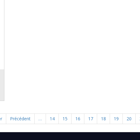
e
er
Page
Précédent
…
Page
14
Page
15
Page
16
Page
17
Page
18
Page
19
Page
20
précédente