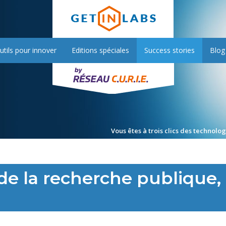
utils pour innover
Editions spéciales
Success stories
Blog
Vous êtes à trois clics des technolo
 de la recherche publique,