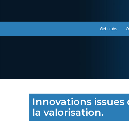
Aller
au
contenu
principal
Getinlabs
O
Navigation
principale
Innovations issues
la valorisation.