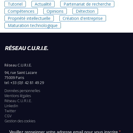
Tutoriel
Actualité
Partenariat de recherche
Compétences
Opinions
Détection
Propriété intellectuelle
Création d'entreprise
Maturation technologique
Réseau C.U.R.I.E.
94, rue Saint Lazare
75009 Paris
tel: +33 (0)1 42 81 49 29
Données personnelles
Pied
Mentions légales
Réseau C.U.R.I.E.
de
Linkedin
Twitter
page
CGV
Gestion des cookies
Veuillez renseigner votre adresse email pour vous inscrire