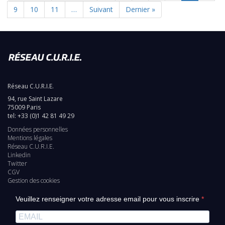
page
précédente
actuelle
Page
9
Page
10
Page
11
…
Page
Suivant
Dernière
Dernier »
suivante
page
Réseau C.U.R.I.E.
94, rue Saint Lazare
75009 Paris
tel: +33 (0)1 42 81 49 29
Données personnelles
Pied
Mentions légales
Réseau C.U.R.I.E.
de
Linkedin
Twitter
page
CGV
Gestion des cookies
Veuillez renseigner votre adresse email pour vous inscrire