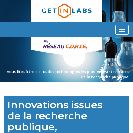
Aller
au
contenu
principal
Toggl
navig
Vous êtes à trois clics des technologies les plus innovantes issues
de la recherche publique
Innovations issues
de la recherche
publique,