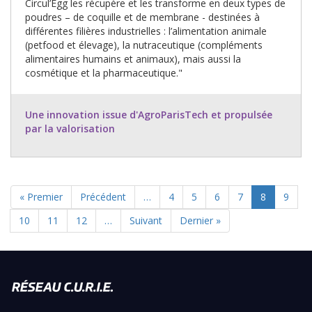
Circul’Egg les récupère et les transforme en deux types de
poudres – de coquille et de membrane - destinées à
différentes filières industrielles : l’alimentation animale
(petfood et élevage), la nutraceutique (compléments
alimentaires humains et animaux), mais aussi la
cosmétique et la pharmaceutique."
Une innovation issue d'AgroParisTech et propulsée
par la valorisation
Première
« Premier
Page
Précédent
…
Page
4
Page
5
Page
6
Page
7
Page
8
Page
9
PAGINATION
page
précédente
actuelle
Page
10
Page
11
Page
12
…
Page
Suivant
Dernière
Dernier »
suivante
page