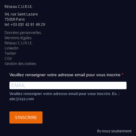
Réseau C.U.R.I.E.
94, rue Saint Lazare
75009 Paris
tel: +33 (0)1 42 81 49 29
Données personnelles
Pied
Mentions légales
Réseau C.U.R.I.E.
de
Linkedin
Twitter
page
CGV
Gestion des cookies
Veuillez renseigner votre adresse email pour vous inscrire
Veuillez renseigner votre adresse email pour vous inscrire. Ex. :
abc@xyz.com
S'INSCRIRE
Ils nous soutiennent