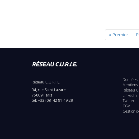
Première
« Premier
P
P
PAGINATION
page
p
Données 
Réseau C.U.R.I.E.
Pie
Mentions 
94, rue Saint Lazare
Réseau C.
de
75009 Paris
Linkedin
tel: +33 (0)1 42 81 49 29
Twitter
pag
CGV
Gestion d