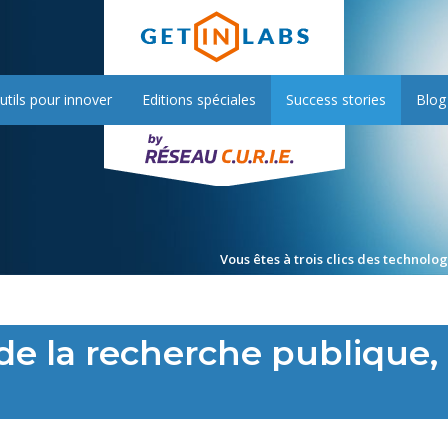
utils pour innover
Editions spéciales
Success stories
Blog
Vous êtes à trois clics des technolo
 de la recherche publique,