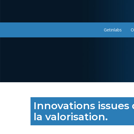
Aller
au
contenu
principal
Getinlabs
O
Navigation
principale
Innovations issues
la valorisation.