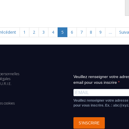
age
récédent
Page
1
Page
2
Page
3
Page
4
Page
5
Page
6
Page
7
Page
8
Page
9
…
Page
Suiva
récédente
actuelle
suiva
personnelles
Veuillez renseigner votre adre
d
légales
email pour vous inscrire
U.R.I.E.
e
Veuillez renseigner votre adresse
es cookies
pour vous inscrire. Ex. : abc@xy
S'INSCRIRE