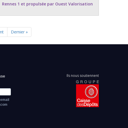
Rennes 1 et propulsée par Ouest Valorisation
nt
Dernière
Dernier »
nte
page
Ils nous soutiennent
sse
 email
z.com