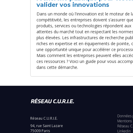
valider vos innovations
Dans un monde où l'innovation est le moteur de l
compétitivité, les entreprises doivent s’assurer que
produits, services ou technologies répondent aux
attentes du marché tout en respectant les normes
plus élevées. Les infrastructures de recherche pub
riches en expertise et en équipements de pointe, o
une opportunité unique pour accélérer ce process
Mais comment les entreprises peuvent elles accéd
ces ressources ? Voici un guide pour vous accom
dans cette démarche.
Données 
Réseau C.U.R.I.E.
Pie
Mentions 
94, rue Saint Lazare
Réseau C.
75009 Paris
Linkedin