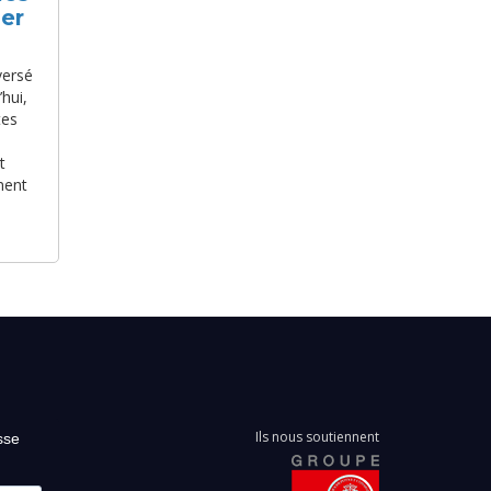
ier
eversé
hui,
tes
t
ment
Ils nous soutiennent
sse