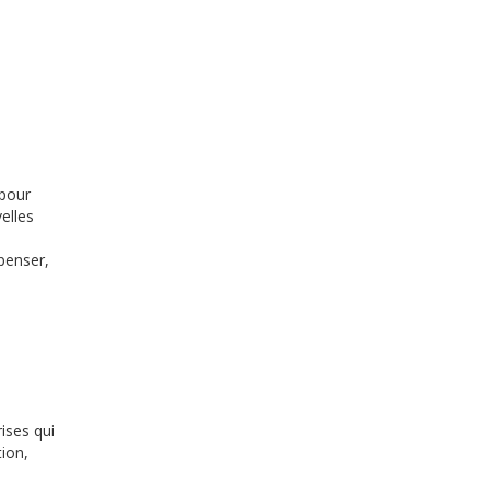
 pour
elles
penser,
ises qui
ion,