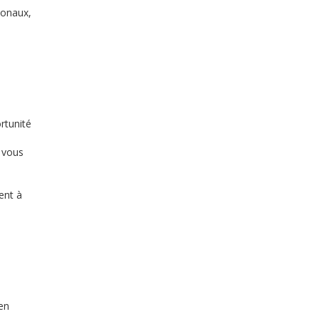
tionaux,
rtunité
i vous
ent à
en