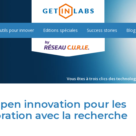
utils pour innover
Editions spéciales
Success stories
Blog
Vous êtes à trois clics des technolo
open innovation pour les
oration avec la recherche