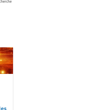
echerche
les