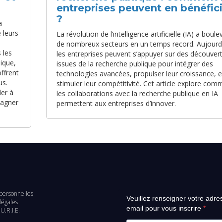
entreprises peuvent en bénéfic
?
a
 leurs
La révolution de l’intelligence artificielle (IA) a boul
de nombreux secteurs en un temps record. Aujourd’
 les
les entreprises peuvent s’appuyer sur des découver
lique,
issues de la recherche publique pour intégrer des
ffrent
technologies avancées, propulser leur croissance, e
us.
stimuler leur compétitivité. Cet article explore com
er à
les collaborations avec la recherche publique en IA
pagner
permettent aux entreprises d’innover.
personnelles
Veuillez renseigner votre adre
d
légales
email pour vous inscrire
U.R.I.E.