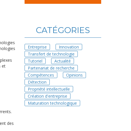
CATÉGORIES
hnologies
Entreprise
Innovation
nologies
Transfert de technologie
mplexes
Tutoriel
Actualité
 et
Partenariat de recherche
Compétences
Opinions
Détection
Propriété intellectuelle
Création d'entreprise
Maturation technologique
rrents.
ment des