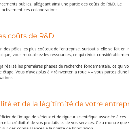
ancements publics, allégeant ainsi une partie des coûts de R&D. Le
activement ces collaborations.
des coûts de R&D
es pôles les plus coûteux de l’entreprise, surtout si elle se fait en i
ique, vous mutualisez les ressources, ce qui réduit considérablemen
éjà réalisé les premières phases de recherche fondamentale, ce qui v
 étape. Vous n’avez plus à « réinventer la roue » – vous partez d’une
vations.
ité et de la légitimité de votre entrep
ficier de l’image de sérieux et de rigueur scientifique associée à ces
force la crédibilité de vos produits et de vos services. Cela montre que
 sur des connaissances à la pointe de l’innovation.