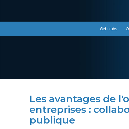
Aller
au
contenu
principal
Getinlabs
O
Navigation
principale
Les avantages de l'
entreprises : collab
publique