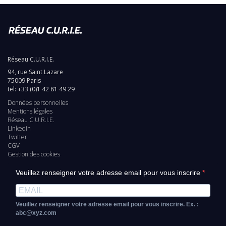
Réseau C.U.R.I.E.
94, rue Saint Lazare
75009 Paris
tel: +33 (0)1 42 81 49 29
Données personnelles
Pied
Mentions légales
Réseau C.U.R.I.E.
de
Linkedin
Twitter
page
CGV
Gestion des cookies
Veuillez renseigner votre adresse email pour vous inscrire
Veuillez renseigner votre adresse email pour vous inscrire. Ex. :
abc@xyz.com